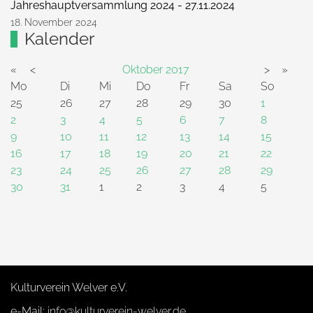
Jahreshauptversammlung 2024 - 27.11.2024
18. November 2024
Kalender
«
<
Oktober
2017
>
»
Mo
Di
Mi
Do
Fr
Sa
So
25
26
27
28
29
30
1
2
3
4
5
6
7
8
9
10
11
12
13
14
15
16
17
18
19
20
21
22
23
24
25
26
27
28
29
30
31
1
2
3
4
5
Kulturverein Welver e.V.
e-Mail:
info@kulturverein-welver.de